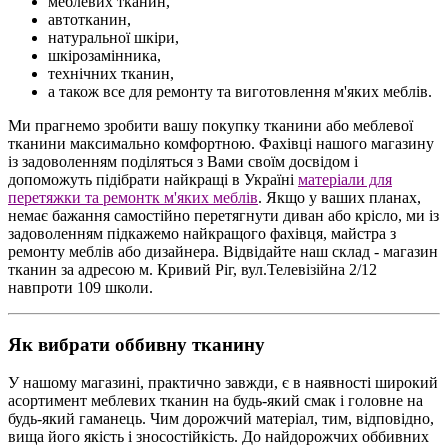
меблевих тканин,
автотканин,
натуральної шкіри,
шкірозамінника,
технічних тканин,
а також все для ремонту та виготовлення м'яких меблів.
Ми прагнемо зробити вашу покупку тканини або меблевої
тканини максимально комфортною. Фахівці нашого магазину
із задоволенням поділяться з Вами своїм досвідом і
допоможуть підібрати найкращі в Україні
матеріали для
перетяжки та ремонтк м'яких меблів
. Якщо у ваших планах,
немає бажання самостійно перетягнути диван або крісло, ми із
задоволенням підкажемо найкращого фахівця, майстра з
ремонту меблів або дизайнера. Відвідайте наш склад - магазин
тканин за адресою м. Кривий Ріг, вул.Телевізійна 2/12
навпроти 109 школи.
Як вибрати оббивну тканину
У нашому магазині, практично завжди, є в наявності широкий
асортимент меблевих тканин на будь-який смак і головне на
будь-який гаманець. Чим дорожчий матеріал, тим, відповідно,
вища його якість і зносостійкість. До найдорожчих оббивних