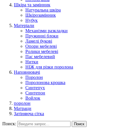
Шкіра та замінник
Натуральна шкіра
Шкірозамінник
Нубук
Матеріали
Механізми разкладки
Пружинні блоки
Ламелі букові
Опори мебелеві
Ролики мебелеві
Пас мебелевий
Нитки
НІЖ для різки поролона
Наповнювачі
Поролон
Поролонова крошка
Синтепух
Синтепон
Войлок
поролон
Матраци
Затіняюча сітка
Поиск:
Поиск