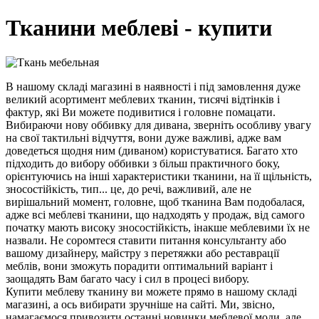
Тканини меблеві - купити
В нашому складі магазині в наявності і під замовлення дуже
великий асортимент меблевих тканин, тисячі відтінків і
фактур, які Ви можете подивитися і головне помацати.
Вибираючи нову оббивку для дивана, зверніть особливу увагу
на свої тактильні відчуття, вони дуже важливі, адже вам
доведеться щодня ним (диваном) користуватися. Багато хто
підходить до вибору оббивки з більш практичного боку,
орієнтуючись на інші характеристики тканини, на її щільність,
зносостійкість, тип... це, до речі, важливий, але не
вирішальний момент, головне, щоб тканина Вам подобалася,
адже всі меблеві тканини, що надходять у продаж, від самого
початку мають високу зносостійкість, інакше меблевими їх не
назвали. Не соромтеся ставити питання консультанту або
вашому дизайнеру, майстру з перетяжки або реставрації
меблів, вони зможуть порадити оптимальний варіант і
заощадять Вам багато часу і сил в процесі вибору.
Купити меблеву тканину ви можете прямо в нашому складі
магазині, а ось вибирати зручніше на сайті. Ми, звісно,
намагаємося привозити останні новинки меблевої моди, але