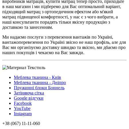
виробників матраців, купити матрац тепер просто, приходьте
в наш магазин і ми підберемо для Вас оптимальний варіант,
підходящий матрац з ортопедичним ефектом або м'який
матрац підвищеної комфортності, у нас є з чого вибрати, а
наші консультанти порадять тільки якісну продукцію з
доставкою та занесенням.
Ми надаємо послуги з перевезення вантажів по Україні,
вантажоперевезення по Україні звісно не наш профіль, але для
Вас ми організуємо доставку швидко та якісно, ми дбаємо про
наших покупців і чекаємо на Вас завжди.
Меблева тканина - Київ
Меблева тканина - Дніпро
Пружинні блоки Боннель
Затіняюча сітка
Google відгуки
Facebook
YouTube
Instagram
+38 (067) 11-11-060