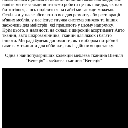
навіть ми не завжди встигаємо робити це так швидко, як нам
би хотілося, а ось поділиться на сайті ми завжди можемо.
Оскільки у нас є абсолютно все для ремонту або реставрації
м'яких меблів, у нас існує гнучка система знижок та інших
заохочень для майстрів, які працюють у цьому напрямку.
Крім цього, в наявності на складі є широкий асортимент Авто
тканин, авто шкірозамінника, тканин для ліжок і багато
іншого. Ми раді будемо допомогти, як з вибором потрібної
саме вам тканини для оббивки, так і здійснимо доставку.
Одна з найпопулярніших колекцій меблева тканина Шенілл
"Венеція" - меблева тканина "Венеція"