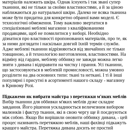
матеріалів належить шкіра. Однак існують і так звані супер
тканини, які не тільки за своїми властивостями, а й за ціною
наближаються до натуральної шкіри. Далеко не всяка тканина
може бути придатна для конкретно обраної вами моделі. Є
технологічні обмеження. Тому важливо звертатися в
спеціалізовані меблеві магазини з кваліфікованими
продавцями, щоб не помилитися у виборі. Необхідно
дізнатися про властивості пропонованих матеріалів, про те, як
за ними доглядати і наскільки довгий їхній термін служби.
Адже меблеві тканини відрізняються від звичайних не тільки
товщиною, а й технологією виготовлення, властивостями. На
відміну від гардин, меблеву оббивку не завжди можна легко
зняти з дивана і відправити на чистку і прання. Усі тканини,
що застосовуються в меблевій промисловості, можна умовно
розділити на два основних типи: ткані та неткані. І ті й інші
популярні і присутні в асортименті нашого складу - магазину
в Кривому Розі.
Підкажемо як вибрати майстра з перетяжки м'яких меблів
Вибір тканини для оббивки м'яких меблів дуже складне
завдання. Його рішення ускладнюється величезним вибором
малюнків і фактур тканин, які в свою чергу ще й поєднуються
між собою. Якщо Ви вирішили оновити оббивку дивана, - цей
процес називають перетяжкою меблів, наші фахівці підкажуть
кращого майстра. Перетяжка дивана досить не простий