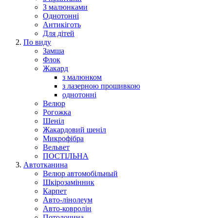
З малюнками
Однотонні
Антикіготь
Для дітей
По виду
Замша
Флок
Жакард
з малюнком
з лазерною прошивкою
однотонні
Велюр
Рогожка
Шеніл
Жакардовий шеніл
Микрофібра
Вельвет
ПОСТІЛЬНА
Автотканина
Велюр автомобільный
Шкірозамінник
Карпет
Авто-лінолеум
Авто-ковролін
Потолочина