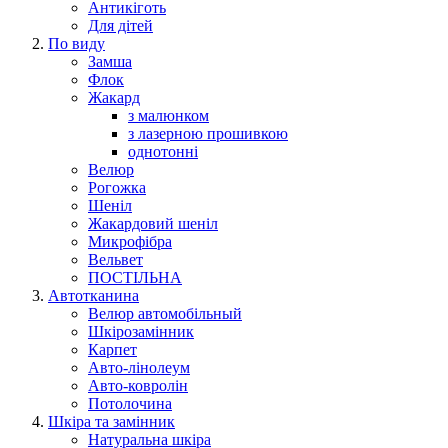
Антикіготь
Для дітей
По виду
Замша
Флок
Жакард
з малюнком
з лазерною прошивкою
однотонні
Велюр
Рогожка
Шеніл
Жакардовий шеніл
Микрофібра
Вельвет
ПОСТІЛЬНА
Автотканина
Велюр автомобільный
Шкірозамінник
Карпет
Авто-лінолеум
Авто-ковролін
Потолочина
Шкіра та замінник
Натуральна шкіра