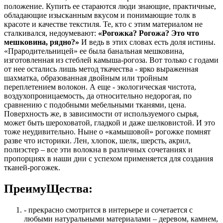
положение. Купить ее стараются люди знающие, практичные,
обладающие изысканным вкусом и понимающие толк в
красоте и качестве текстиля. Те, кто с этим материалом не
сталкивался, недоумевают:
«Рогожка? Рогожа? Это что
мешковина, рядно?»
И ведь в этих словах есть доля истины.
«Прародительницей» ее была банальная мешковина,
изготовленная из стеблей камыша-рогоза. Вот только с годами
от нее остались лишь метод ткачества - ярко выраженная
шахматка, образованная двойным или тройным
переплетением волокон. А еще - экологическая чистота,
воздухопроницаемость, да относительно недорогая, по
сравнению с подобными мебельными тканями, цена.
Поверхность же, в зависимости от используемого сырья,
может быть шероховатой, гладкой и даже шелковистой. И это
тоже неудивительно. Ныне о «камышовой» рогожке помнят
разве что историки. Лен, хлопок, шелк, шерсть, акрил,
полиэстер – все эти волокна в различных сочетаниях и
пропорциях в наши дни с успехом применяется для создания
тканей-рогожек.
ПреимуЩества:
- прекрасно смотрится в интерьере и сочетается с
любыми натуральными материалами – деревом, камнем,