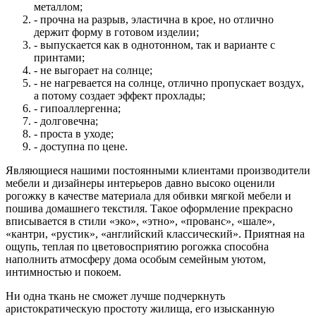
металлом;
- прочна на разрыв, эластична в крое, но отлично
держит форму в готовом изделии;
- выпускается как в однотонном, так и варианте с
принтами;
- не выгорает на солнце;
- не нагревается на солнце, отлично пропускает воздух,
а потому создает эффект прохлады;
- гипоаллергенна;
- долговечна;
- проста в уходе;
- доступна по цене.
Являющиеся нашими постоянными клиентами производители
мебели и дизайнеры интерьеров давно высоко оценили
рогожку в качестве материала для обивки мягкой мебели и
пошива домашнего текстиля. Такое оформление прекрасно
вписывается в стили «эко», «этно», «прованс», «шале»,
«кантри, «рустик», «английский классический». Приятная на
ощупь, теплая по цветовосприятию рогожка способна
наполнить атмосферу дома особым семейным уютом,
интимностью и покоем.
Ни одна ткань не сможет лучше подчеркнуть
аристократическую простоту жилища, его изысканную