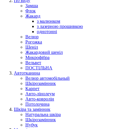
По виду
Замша
Флок
Жакард
з малюнком
з лазерною прошивкою
однотонні
Велюр
Рогожка
Шеніл
Жакардовий шеніл
Микрофібра
Вельвет
ПОСТІЛЬНА
Автотканина
Велюр автомобільный
Шкірозамінник
Карпет
Авто-лінолеум
Авто-ковролін
Потолочина
Шкіра та замінник
Натуральна шкіра
Шкірозамінник
Нубук