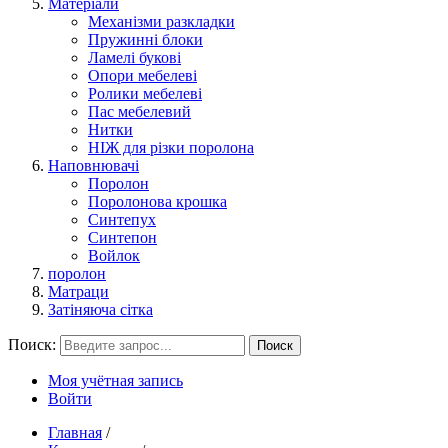
Матеріали
Механізми разкладки
Пружинні блоки
Ламелі букові
Опори мебелеві
Ролики мебелеві
Пас мебелевий
Нитки
НІЖ для різки поролона
Наповнювачі
Поролон
Поролонова крошка
Синтепух
Синтепон
Войлок
поролон
Матраци
Затіняюча сітка
Поиск:
Поиск
Моя учётная запись
Войти
Главная
/