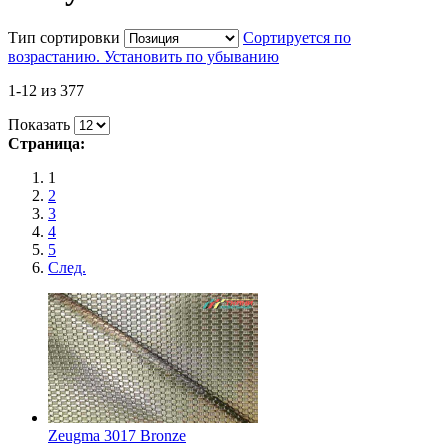
Тип сортировки
Сортируется по
возрастанию. Установить по убыванию
1-12 из 377
Показать
Страница:
1
2
3
4
5
След.
Zeugma 3017 Bronze