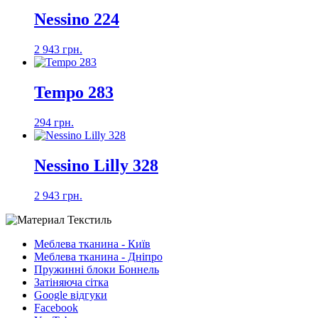
Nessino 224
2 943 грн.
Tempo 283
294 грн.
Nessino Lilly 328
2 943 грн.
Меблева тканина - Київ
Меблева тканина - Дніпро
Пружинні блоки Боннель
Затіняюча сітка
Google відгуки
Facebook