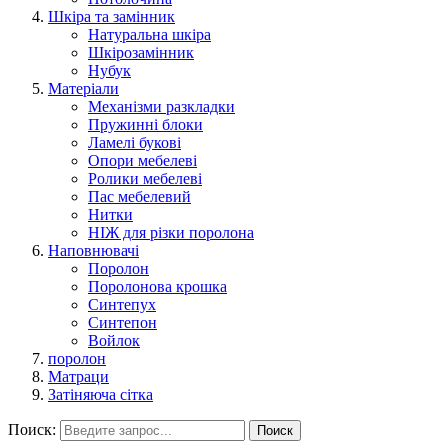
Шкіра та замінник
Натуральна шкіра
Шкірозамінник
Нубук
Матеріали
Механізми разкладки
Пружинні блоки
Ламелі букові
Опори мебелеві
Ролики мебелеві
Пас мебелевий
Нитки
НІЖ для різки поролона
Наповнювачі
Поролон
Поролонова крошка
Синтепух
Синтепон
Войлок
поролон
Матраци
Затіняюча сітка
Поиск:
Поиск