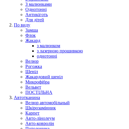
З малюнками
Однотонні
Антикіготь
Для дітей
По виду
Замша
Флок
Жакард
з малюнком
з лазерною прошивкою
однотонні
Велюр
Рогожка
Шеніл
Жакардовий шеніл
Микрофібра
Вельвет
ПОСТІЛЬНА
Автотканина
Велюр автомобільный
Шкірозамінник
Карпет
Авто-лінолеум
Авто-ковролін
Потолочина