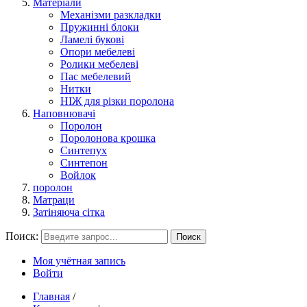
Матеріали
Механізми разкладки
Пружинні блоки
Ламелі букові
Опори мебелеві
Ролики мебелеві
Пас мебелевий
Нитки
НІЖ для різки поролона
Наповнювачі
Поролон
Поролонова крошка
Синтепух
Синтепон
Войлок
поролон
Матраци
Затіняюча сітка
Поиск:
Поиск
Моя учётная запись
Войти
Главная
/