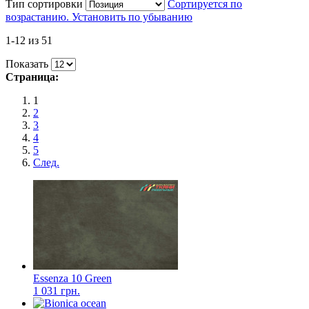
Тип сортировки
Сортируется по
возрастанию. Установить по убыванию
1-12 из 51
Показать
Страница:
1
2
3
4
5
След.
Essenza 10 Green
1 031 грн.