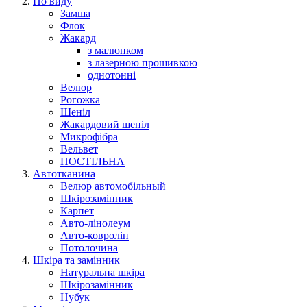
По виду
Замша
Флок
Жакард
з малюнком
з лазерною прошивкою
однотонні
Велюр
Рогожка
Шеніл
Жакардовий шеніл
Микрофібра
Вельвет
ПОСТІЛЬНА
Автотканина
Велюр автомобільный
Шкірозамінник
Карпет
Авто-лінолеум
Авто-ковролін
Потолочина
Шкіра та замінник
Натуральна шкіра
Шкірозамінник
Нубук