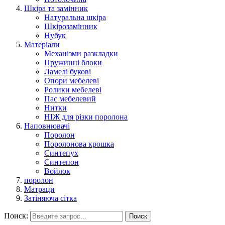
Шкіра та замінник
Натуральна шкіра
Шкірозамінник
Нубук
Матеріали
Механізми разкладки
Пружинні блоки
Ламелі букові
Опори мебелеві
Ролики мебелеві
Пас мебелевий
Нитки
НІЖ для різки поролона
Наповнювачі
Поролон
Поролонова крошка
Синтепух
Синтепон
Войлок
поролон
Матраци
Затіняюча сітка
Поиск:
Поиск