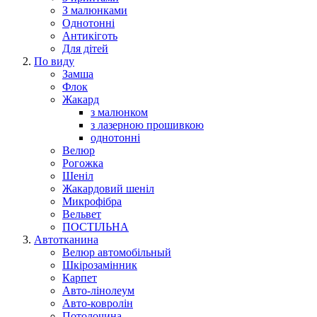
З малюнками
Однотонні
Антикіготь
Для дітей
По виду
Замша
Флок
Жакард
з малюнком
з лазерною прошивкою
однотонні
Велюр
Рогожка
Шеніл
Жакардовий шеніл
Микрофібра
Вельвет
ПОСТІЛЬНА
Автотканина
Велюр автомобільный
Шкірозамінник
Карпет
Авто-лінолеум
Авто-ковролін
Потолочина