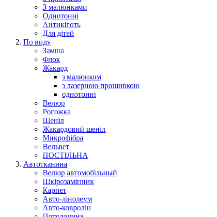
З малюнками
Однотонні
Антикіготь
Для дітей
По виду
Замша
Флок
Жакард
з малюнком
з лазерною прошивкою
однотонні
Велюр
Рогожка
Шеніл
Жакардовий шеніл
Микрофібра
Вельвет
ПОСТІЛЬНА
Автотканина
Велюр автомобільный
Шкірозамінник
Карпет
Авто-лінолеум
Авто-ковролін
Потолочина