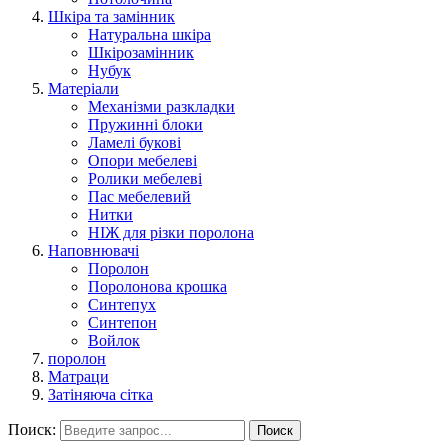
Шкіра та замінник
Натуральна шкіра
Шкірозамінник
Нубук
Матеріали
Механізми разкладки
Пружинні блоки
Ламелі букові
Опори мебелеві
Ролики мебелеві
Пас мебелевий
Нитки
НІЖ для різки поролона
Наповнювачі
Поролон
Поролонова крошка
Синтепух
Синтепон
Войлок
поролон
Матраци
Затіняюча сітка
Поиск:
Поиск