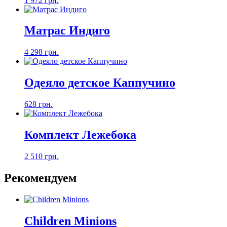
1 972 грн.
Матрас Индиго
4 298 грн.
Одеяло детское Каппучино
628 грн.
Комплект Лежебока
2 510 грн.
Рекомендуем
Children Minions