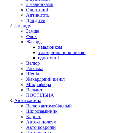
З малюнками
Однотонні
Антикіготь
Для дітей
По виду
Замша
Флок
Жакард
з малюнком
з лазерною прошивкою
однотонні
Велюр
Рогожка
Шеніл
Жакардовий шеніл
Микрофібра
Вельвет
ПОСТІЛЬНА
Автотканина
Велюр автомобільный
Шкірозамінник
Карпет
Авто-лінолеум
Авто-ковролін
Потолочина