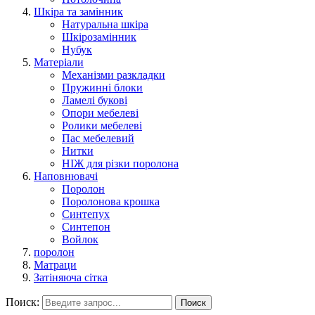
Шкіра та замінник
Натуральна шкіра
Шкірозамінник
Нубук
Матеріали
Механізми разкладки
Пружинні блоки
Ламелі букові
Опори мебелеві
Ролики мебелеві
Пас мебелевий
Нитки
НІЖ для різки поролона
Наповнювачі
Поролон
Поролонова крошка
Синтепух
Синтепон
Войлок
поролон
Матраци
Затіняюча сітка
Поиск:
Поиск