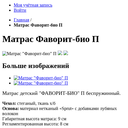
Моя учётная запись
Войти
Главная
/
Матрас Фаворит-био П
Матрас Фаворит-био П
Больше изображений
Матрас детский "ФАВОРИТ-БИО" П беспружинный.
Чехол:
стеганый, ткань х/б
Основа:
материал нетканый «Sprut» с добавками лубяных
волокон
Габаритная высота матраса: 9 см
Регламентированная высота: 8 см