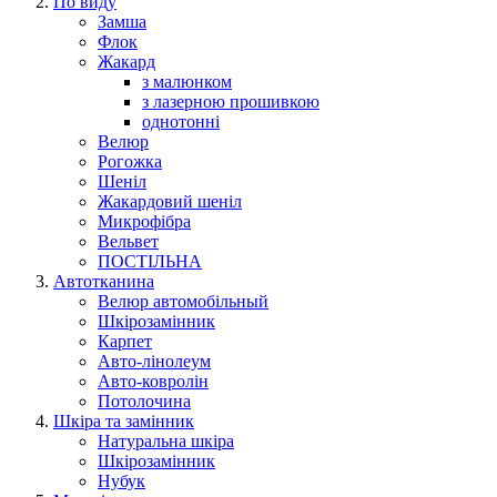
По виду
Замша
Флок
Жакард
з малюнком
з лазерною прошивкою
однотонні
Велюр
Рогожка
Шеніл
Жакардовий шеніл
Микрофібра
Вельвет
ПОСТІЛЬНА
Автотканина
Велюр автомобільный
Шкірозамінник
Карпет
Авто-лінолеум
Авто-ковролін
Потолочина
Шкіра та замінник
Натуральна шкіра
Шкірозамінник
Нубук