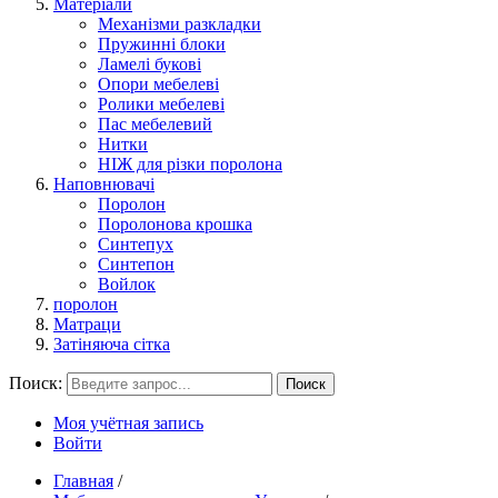
Матеріали
Механізми разкладки
Пружинні блоки
Ламелі букові
Опори мебелеві
Ролики мебелеві
Пас мебелевий
Нитки
НІЖ для різки поролона
Наповнювачі
Поролон
Поролонова крошка
Синтепух
Синтепон
Войлок
поролон
Матраци
Затіняюча сітка
Поиск:
Поиск
Моя учётная запись
Войти
Главная
/