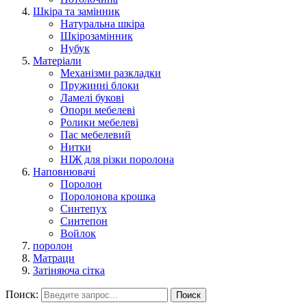
Шкіра та замінник
Натуральна шкіра
Шкірозамінник
Нубук
Матеріали
Механізми разкладки
Пружинні блоки
Ламелі букові
Опори мебелеві
Ролики мебелеві
Пас мебелевий
Нитки
НІЖ для різки поролона
Наповнювачі
Поролон
Поролонова крошка
Синтепух
Синтепон
Войлок
поролон
Матраци
Затіняюча сітка
Поиск:
Поиск