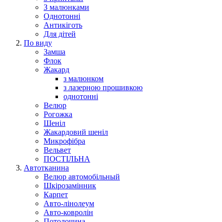
З малюнками
Однотонні
Антикіготь
Для дітей
По виду
Замша
Флок
Жакард
з малюнком
з лазерною прошивкою
однотонні
Велюр
Рогожка
Шеніл
Жакардовий шеніл
Микрофібра
Вельвет
ПОСТІЛЬНА
Автотканина
Велюр автомобільный
Шкірозамінник
Карпет
Авто-лінолеум
Авто-ковролін
Потолочина