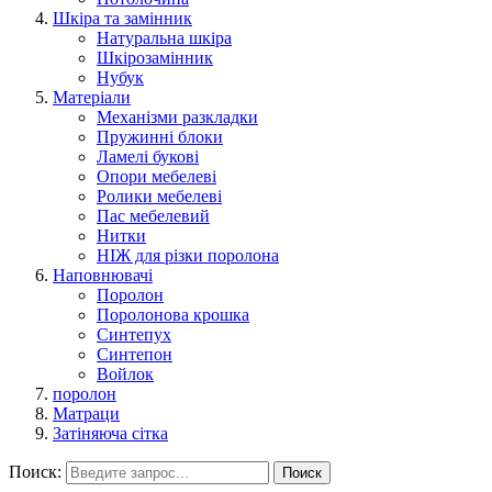
Шкіра та замінник
Натуральна шкіра
Шкірозамінник
Нубук
Матеріали
Механізми разкладки
Пружинні блоки
Ламелі букові
Опори мебелеві
Ролики мебелеві
Пас мебелевий
Нитки
НІЖ для різки поролона
Наповнювачі
Поролон
Поролонова крошка
Синтепух
Синтепон
Войлок
поролон
Матраци
Затіняюча сітка
Поиск:
Поиск