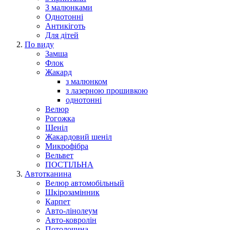
З малюнками
Однотонні
Антикіготь
Для дітей
По виду
Замша
Флок
Жакард
з малюнком
з лазерною прошивкою
однотонні
Велюр
Рогожка
Шеніл
Жакардовий шеніл
Микрофібра
Вельвет
ПОСТІЛЬНА
Автотканина
Велюр автомобільный
Шкірозамінник
Карпет
Авто-лінолеум
Авто-ковролін
Потолочина