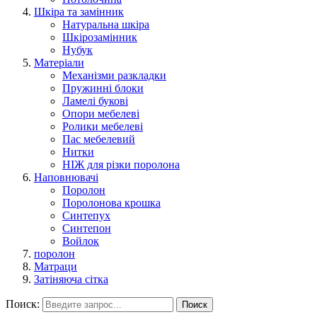
Шкіра та замінник
Натуральна шкіра
Шкірозамінник
Нубук
Матеріали
Механізми разкладки
Пружинні блоки
Ламелі букові
Опори мебелеві
Ролики мебелеві
Пас мебелевий
Нитки
НІЖ для різки поролона
Наповнювачі
Поролон
Поролонова крошка
Синтепух
Синтепон
Войлок
поролон
Матраци
Затіняюча сітка
Поиск:
Поиск