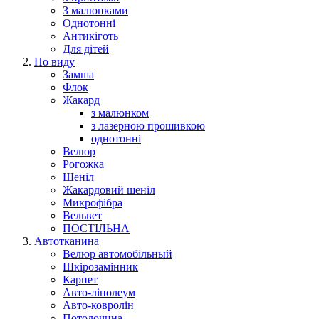
З малюнками
Однотонні
Антикіготь
Для дітей
По виду
Замша
Флок
Жакард
з малюнком
з лазерною прошивкою
однотонні
Велюр
Рогожка
Шеніл
Жакардовий шеніл
Микрофібра
Вельвет
ПОСТІЛЬНА
Автотканина
Велюр автомобільный
Шкірозамінник
Карпет
Авто-лінолеум
Авто-ковролін
Потолочина