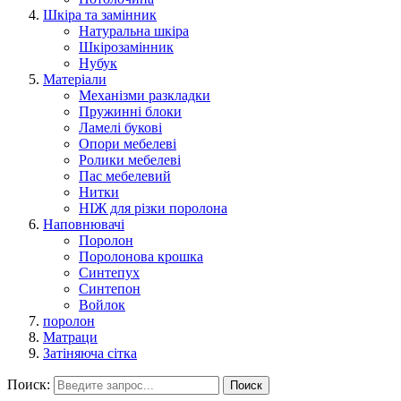
Шкіра та замінник
Натуральна шкіра
Шкірозамінник
Нубук
Матеріали
Механізми разкладки
Пружинні блоки
Ламелі букові
Опори мебелеві
Ролики мебелеві
Пас мебелевий
Нитки
НІЖ для різки поролона
Наповнювачі
Поролон
Поролонова крошка
Синтепух
Синтепон
Войлок
поролон
Матраци
Затіняюча сітка
Поиск:
Поиск