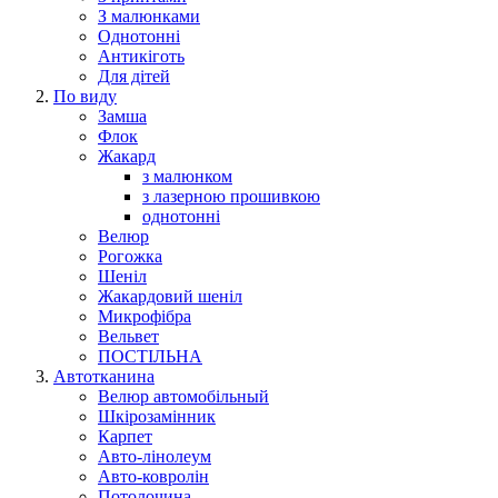
З малюнками
Однотонні
Антикіготь
Для дітей
По виду
Замша
Флок
Жакард
з малюнком
з лазерною прошивкою
однотонні
Велюр
Рогожка
Шеніл
Жакардовий шеніл
Микрофібра
Вельвет
ПОСТІЛЬНА
Автотканина
Велюр автомобільный
Шкірозамінник
Карпет
Авто-лінолеум
Авто-ковролін
Потолочина