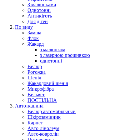
З малюнками
Однотонні
Антикіготь
Для дітей
По виду
Замша
Флок
Жакард
з малюнком
з лазерною прошивкою
однотонні
Велюр
Рогожка
Шеніл
Жакардовий шеніл
Микрофібра
Вельвет
ПОСТІЛЬНА
Автотканина
Велюр автомобільный
Шкірозамінник
Карпет
Авто-лінолеум
Авто-ковролін
Потолочина