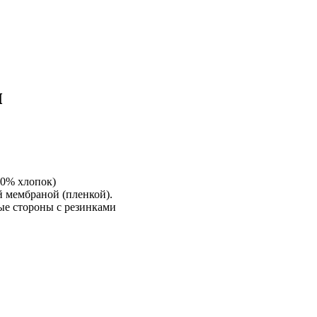
л
00% хлопок)
 мембраной (пленкой).
ые стороны с резинками