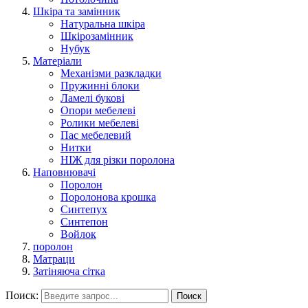
Шкіра та замінник
Натуральна шкіра
Шкірозамінник
Нубук
Матеріали
Механізми разкладки
Пружинні блоки
Ламелі букові
Опори мебелеві
Ролики мебелеві
Пас мебелевий
Нитки
НІЖ для різки поролона
Наповнювачі
Поролон
Поролонова крошка
Синтепух
Синтепон
Войлок
поролон
Матраци
Затіняюча сітка
Поиск:
Поиск