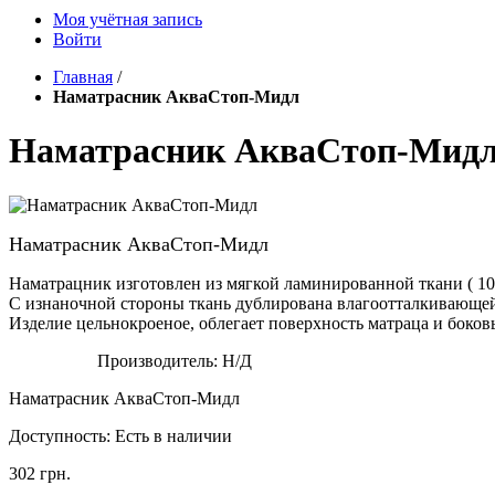
Моя учётная запись
Войти
Главная
/
Наматрасник АкваСтоп-Мидл
Наматрасник АкваСтоп-Мид
Наматрасник АкваСтоп-Мидл
Наматрацник изготовлен из мягкой ламинированной ткани ( 1
С изнаночной стороны ткань дублирована влагоотталкивающей
Изделие цельнокроеное, облегает поверхность матраца и боков
Производитель:
Н/Д
Наматрасник АкваСтоп-Мидл
Доступность:
Есть в наличии
302 грн.