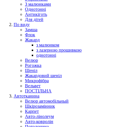
З малюнками
Однотонні
Антикіготь
Для дітей
По виду
Замша
Флок
Жакард
з малюнком
з лазерною прошивкою
однотонні
Велюр
Рогожка
Шеніл
Жакардовий шеніл
Микрофібра
Вельвет
ПОСТІЛЬНА
Автотканина
Велюр автомобільный
Шкірозамінник
Карпет
Авто-лінолеум
Авто-ковролін
Потолочина