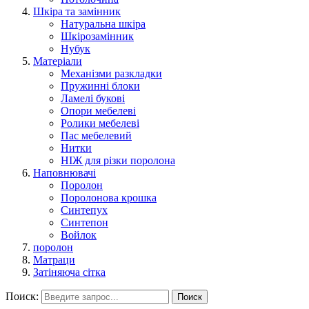
Шкіра та замінник
Натуральна шкіра
Шкірозамінник
Нубук
Матеріали
Механізми разкладки
Пружинні блоки
Ламелі букові
Опори мебелеві
Ролики мебелеві
Пас мебелевий
Нитки
НІЖ для різки поролона
Наповнювачі
Поролон
Поролонова крошка
Синтепух
Синтепон
Войлок
поролон
Матраци
Затіняюча сітка
Поиск:
Поиск