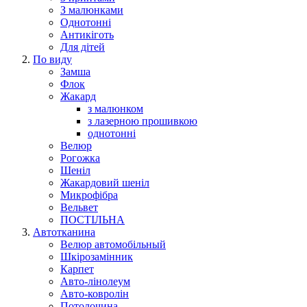
З малюнками
Однотонні
Антикіготь
Для дітей
По виду
Замша
Флок
Жакард
з малюнком
з лазерною прошивкою
однотонні
Велюр
Рогожка
Шеніл
Жакардовий шеніл
Микрофібра
Вельвет
ПОСТІЛЬНА
Автотканина
Велюр автомобільный
Шкірозамінник
Карпет
Авто-лінолеум
Авто-ковролін
Потолочина