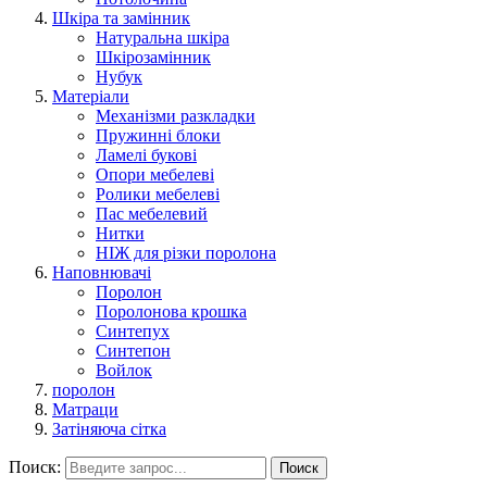
Шкіра та замінник
Натуральна шкіра
Шкірозамінник
Нубук
Матеріали
Механізми разкладки
Пружинні блоки
Ламелі букові
Опори мебелеві
Ролики мебелеві
Пас мебелевий
Нитки
НІЖ для різки поролона
Наповнювачі
Поролон
Поролонова крошка
Синтепух
Синтепон
Войлок
поролон
Матраци
Затіняюча сітка
Поиск:
Поиск