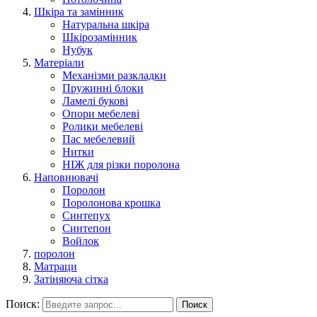
Шкіра та замінник
Натуральна шкіра
Шкірозамінник
Нубук
Матеріали
Механізми разкладки
Пружинні блоки
Ламелі букові
Опори мебелеві
Ролики мебелеві
Пас мебелевий
Нитки
НІЖ для різки поролона
Наповнювачі
Поролон
Поролонова крошка
Синтепух
Синтепон
Войлок
поролон
Матраци
Затіняюча сітка
Поиск:
Поиск