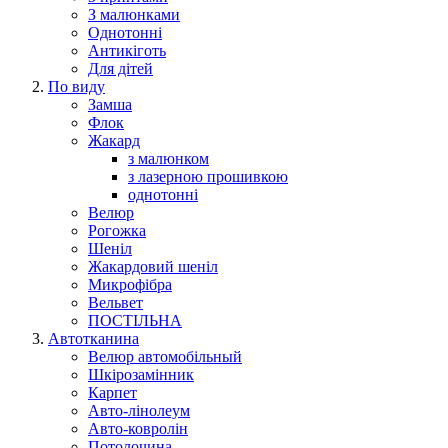
З малюнками
Однотонні
Антикіготь
Для дітей
По виду
Замша
Флок
Жакард
з малюнком
з лазерною прошивкою
однотонні
Велюр
Рогожка
Шеніл
Жакардовий шеніл
Микрофібра
Вельвет
ПОСТІЛЬНА
Автотканина
Велюр автомобільный
Шкірозамінник
Карпет
Авто-лінолеум
Авто-ковролін
Потолочина