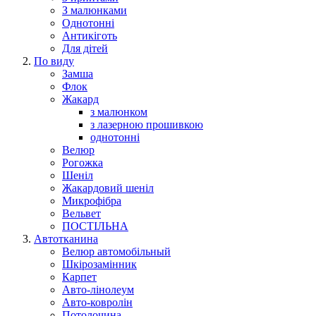
З малюнками
Однотонні
Антикіготь
Для дітей
По виду
Замша
Флок
Жакард
з малюнком
з лазерною прошивкою
однотонні
Велюр
Рогожка
Шеніл
Жакардовий шеніл
Микрофібра
Вельвет
ПОСТІЛЬНА
Автотканина
Велюр автомобільный
Шкірозамінник
Карпет
Авто-лінолеум
Авто-ковролін
Потолочина