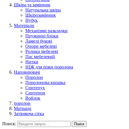
Шкіра та замінник
Натуральна шкіра
Шкірозамінник
Нубук
Матеріали
Механізми разкладки
Пружинні блоки
Ламелі букові
Опори мебелеві
Ролики мебелеві
Пас мебелевий
Нитки
НІЖ для різки поролона
Наповнювачі
Поролон
Поролонова крошка
Синтепух
Синтепон
Войлок
поролон
Матраци
Затіняюча сітка
Поиск:
Поиск