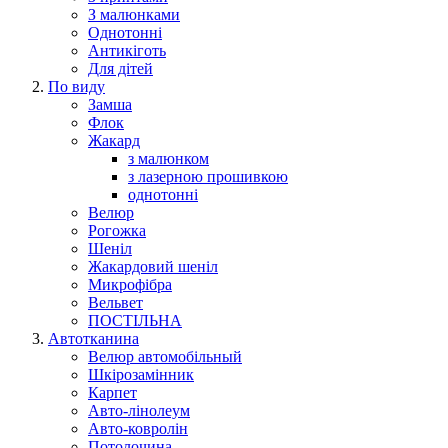
З малюнками
Однотонні
Антикіготь
Для дітей
По виду
Замша
Флок
Жакард
з малюнком
з лазерною прошивкою
однотонні
Велюр
Рогожка
Шеніл
Жакардовий шеніл
Микрофібра
Вельвет
ПОСТІЛЬНА
Автотканина
Велюр автомобільный
Шкірозамінник
Карпет
Авто-лінолеум
Авто-ковролін
Потолочина