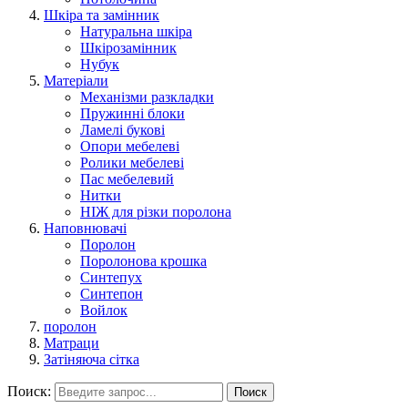
Шкіра та замінник
Натуральна шкіра
Шкірозамінник
Нубук
Матеріали
Механізми разкладки
Пружинні блоки
Ламелі букові
Опори мебелеві
Ролики мебелеві
Пас мебелевий
Нитки
НІЖ для різки поролона
Наповнювачі
Поролон
Поролонова крошка
Синтепух
Синтепон
Войлок
поролон
Матраци
Затіняюча сітка
Поиск:
Поиск