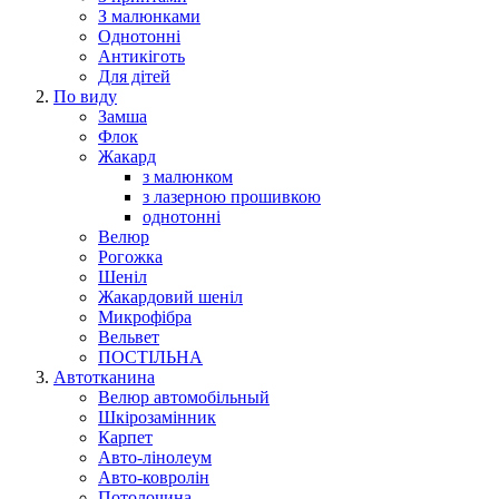
З малюнками
Однотонні
Антикіготь
Для дітей
По виду
Замша
Флок
Жакард
з малюнком
з лазерною прошивкою
однотонні
Велюр
Рогожка
Шеніл
Жакардовий шеніл
Микрофібра
Вельвет
ПОСТІЛЬНА
Автотканина
Велюр автомобільный
Шкірозамінник
Карпет
Авто-лінолеум
Авто-ковролін
Потолочина