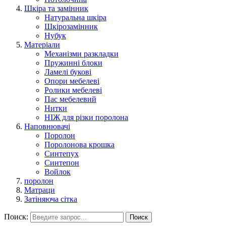
Шкіра та замінник
Натуральна шкіра
Шкірозамінник
Нубук
Матеріали
Механізми разкладки
Пружинні блоки
Ламелі букові
Опори мебелеві
Ролики мебелеві
Пас мебелевий
Нитки
НІЖ для різки поролона
Наповнювачі
Поролон
Поролонова крошка
Синтепух
Синтепон
Войлок
поролон
Матраци
Затіняюча сітка
Поиск:
Поиск