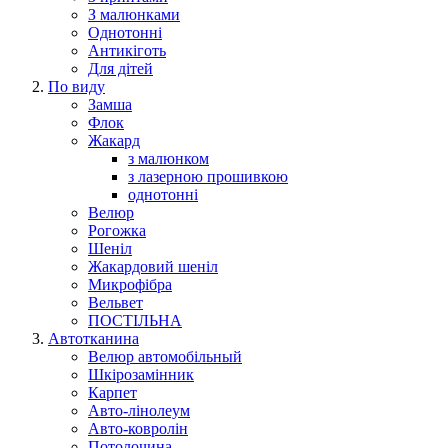
З малюнками
Однотонні
Антикіготь
Для дітей
По виду
Замша
Флок
Жакард
з малюнком
з лазерною прошивкою
однотонні
Велюр
Рогожка
Шеніл
Жакардовий шеніл
Микрофібра
Вельвет
ПОСТІЛЬНА
Автотканина
Велюр автомобільный
Шкірозамінник
Карпет
Авто-лінолеум
Авто-ковролін
Потолочина