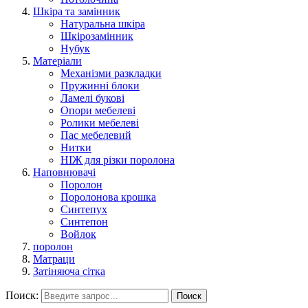
Шкіра та замінник
Натуральна шкіра
Шкірозамінник
Нубук
Матеріали
Механізми разкладки
Пружинні блоки
Ламелі букові
Опори мебелеві
Ролики мебелеві
Пас мебелевий
Нитки
НІЖ для різки поролона
Наповнювачі
Поролон
Поролонова крошка
Синтепух
Синтепон
Войлок
поролон
Матраци
Затіняюча сітка
Поиск:
Поиск