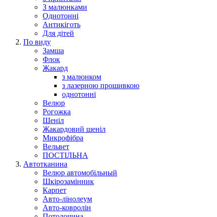
З малюнками
Однотонні
Антикіготь
Для дітей
По виду
Замша
Флок
Жакард
з малюнком
з лазерною прошивкою
однотонні
Велюр
Рогожка
Шеніл
Жакардовий шеніл
Микрофібра
Вельвет
ПОСТІЛЬНА
Автотканина
Велюр автомобільный
Шкірозамінник
Карпет
Авто-лінолеум
Авто-ковролін
Потолочина