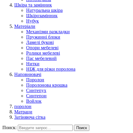
Шкіра та замінник
Натуральна шкіра
Шкірозамінник
Нубук
Матеріали
Механізми разкладки
Пружинні блоки
Ламелі букові
Опори мебелеві
Ролики мебелеві
Пас мебелевий
Нитки
НІЖ для різки поролона
Наповнювачі
Поролон
Поролонова крошка
Синтепух
Синтепон
Войлок
поролон
Матраци
Затіняюча сітка
Поиск:
Поиск