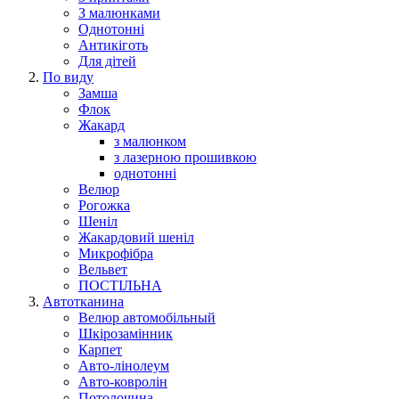
З малюнками
Однотонні
Антикіготь
Для дітей
По виду
Замша
Флок
Жакард
з малюнком
з лазерною прошивкою
однотонні
Велюр
Рогожка
Шеніл
Жакардовий шеніл
Микрофібра
Вельвет
ПОСТІЛЬНА
Автотканина
Велюр автомобільный
Шкірозамінник
Карпет
Авто-лінолеум
Авто-ковролін
Потолочина