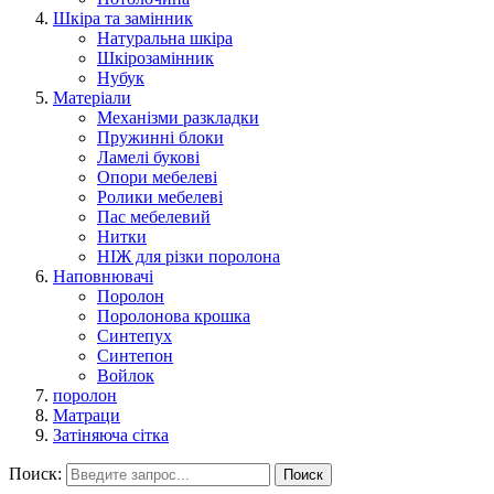
Шкіра та замінник
Натуральна шкіра
Шкірозамінник
Нубук
Матеріали
Механізми разкладки
Пружинні блоки
Ламелі букові
Опори мебелеві
Ролики мебелеві
Пас мебелевий
Нитки
НІЖ для різки поролона
Наповнювачі
Поролон
Поролонова крошка
Синтепух
Синтепон
Войлок
поролон
Матраци
Затіняюча сітка
Поиск:
Поиск