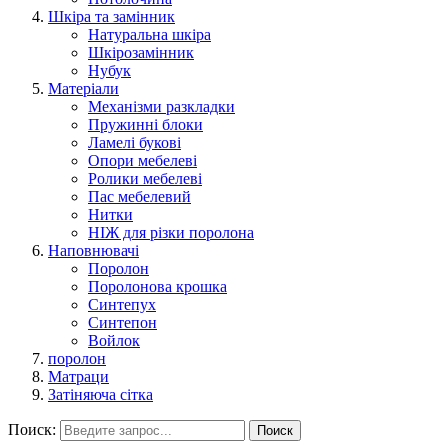
Шкіра та замінник
Натуральна шкіра
Шкірозамінник
Нубук
Матеріали
Механізми разкладки
Пружинні блоки
Ламелі букові
Опори мебелеві
Ролики мебелеві
Пас мебелевий
Нитки
НІЖ для різки поролона
Наповнювачі
Поролон
Поролонова крошка
Синтепух
Синтепон
Войлок
поролон
Матраци
Затіняюча сітка
Поиск:
Поиск