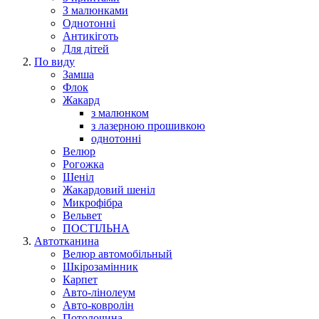
З малюнками
Однотонні
Антикіготь
Для дітей
По виду
Замша
Флок
Жакард
з малюнком
з лазерною прошивкою
однотонні
Велюр
Рогожка
Шеніл
Жакардовий шеніл
Микрофібра
Вельвет
ПОСТІЛЬНА
Автотканина
Велюр автомобільный
Шкірозамінник
Карпет
Авто-лінолеум
Авто-ковролін
Потолочина