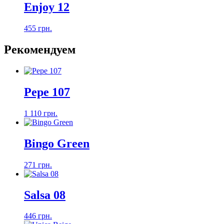
Enjoy 12
455 грн.
Рекомендуем
Pepe 107
1 110 грн.
Bingo Green
271 грн.
Salsa 08
446 грн.