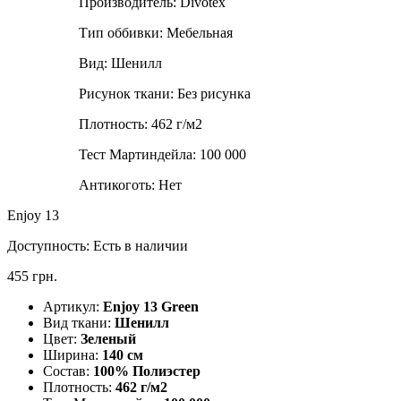
Производитель:
Divotex
Тип оббивки:
Мебельная
Вид:
Шенилл
Рисунок ткани:
Без рисунка
Плотность:
462 г/м2
Тест Мартиндейла:
100 000
Антикоготь:
Нет
Enjoy 13
Доступность:
Есть в наличии
455 грн.
Артикул:
Enjoy 13 Green
Вид ткани:
Шенилл
Цвет:
Зеленый
Ширина:
140 см
Состав:
100% Полиэстер
Плотность:
462 г/м2