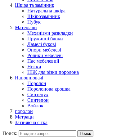
Шкіра та замінник
Натуральна шкіра
Шкірозамінник
Нубук
Матеріали
Механізми разкладки
Пружинні блоки
Ламелі букові
Опори мебелеві
Ролики мебелеві
Пас мебелевий
Нитки
НІЖ для різки поролона
Наповнювачі
Поролон
Поролонова крошка
Синтепух
Синтепон
Войлок
поролон
Матраци
Затіняюча сітка
Поиск:
Поиск