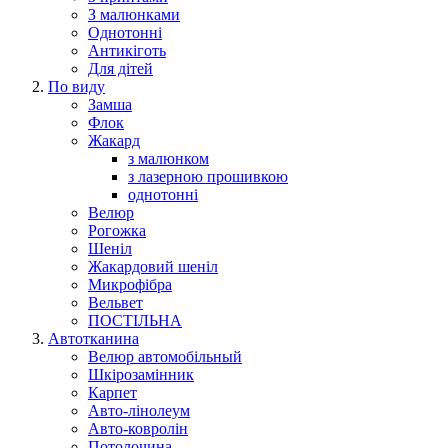
З малюнками
Однотонні
Антикіготь
Для дітей
По виду
Замша
Флок
Жакард
з малюнком
з лазерною прошивкою
однотонні
Велюр
Рогожка
Шеніл
Жакардовий шеніл
Микрофібра
Вельвет
ПОСТІЛЬНА
Автотканина
Велюр автомобільный
Шкірозамінник
Карпет
Авто-лінолеум
Авто-ковролін
Потолочина