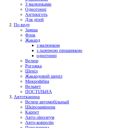
З малюнками
Однотонні
Антикіготь
Для дітей
По виду
Замша
Флок
Жакард
з малюнком
з лазерною прошивкою
однотонні
Велюр
Рогожка
Шеніл
Жакардовий шеніл
Микрофібра
Вельвет
ПОСТІЛЬНА
Автотканина
Велюр автомобільный
Шкірозамінник
Карпет
Авто-лінолеум
Авто-ковролін
Потолочина