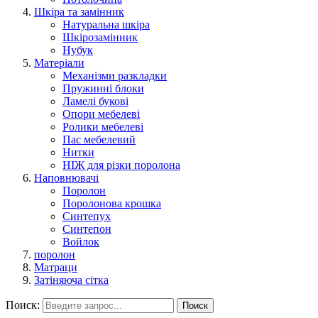
Шкіра та замінник
Натуральна шкіра
Шкірозамінник
Нубук
Матеріали
Механізми разкладки
Пружинні блоки
Ламелі букові
Опори мебелеві
Ролики мебелеві
Пас мебелевий
Нитки
НІЖ для різки поролона
Наповнювачі
Поролон
Поролонова крошка
Синтепух
Синтепон
Войлок
поролон
Матраци
Затіняюча сітка
Поиск:
Поиск