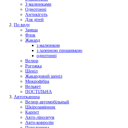
З малюнками
Однотонні
Антикіготь
Для дітей
По виду
Замша
Флок
Жакард
з малюнком
з лазерною прошивкою
однотонні
Велюр
Рогожка
Шеніл
Жакардовий шеніл
Микрофібра
Вельвет
ПОСТІЛЬНА
Автотканина
Велюр автомобільный
Шкірозамінник
Карпет
Авто-лінолеум
Авто-ковролін
Потолочина