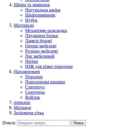
Шкіра та замінник
Натуральна шкіра
Шкірозамінник
Нубук
Матеріали
Механізми разкладки
Пружинні блоки
Ламелі букові
Опори мебелеві
Ролики мебелеві
Пас мебелевий
Нитки
НІЖ для різки поролона
Наповнювачі
Поролон
Поролонова крошка
Синтепух
Синтепон
Войлок
поролон
Матраци
Затіняюча сітка
Поиск:
Поиск