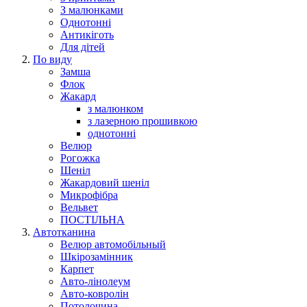
З малюнками
Однотонні
Антикіготь
Для дітей
По виду
Замша
Флок
Жакард
з малюнком
з лазерною прошивкою
однотонні
Велюр
Рогожка
Шеніл
Жакардовий шеніл
Микрофібра
Вельвет
ПОСТІЛЬНА
Автотканина
Велюр автомобільный
Шкірозамінник
Карпет
Авто-лінолеум
Авто-ковролін
Потолочина