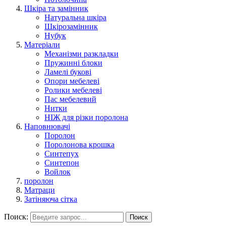
Шкіра та замінник
Натуральна шкіра
Шкірозамінник
Нубук
Матеріали
Механізми разкладки
Пружинні блоки
Ламелі букові
Опори мебелеві
Ролики мебелеві
Пас мебелевий
Нитки
НІЖ для різки поролона
Наповнювачі
Поролон
Поролонова крошка
Синтепух
Синтепон
Войлок
поролон
Матраци
Затіняюча сітка
Поиск:
Поиск