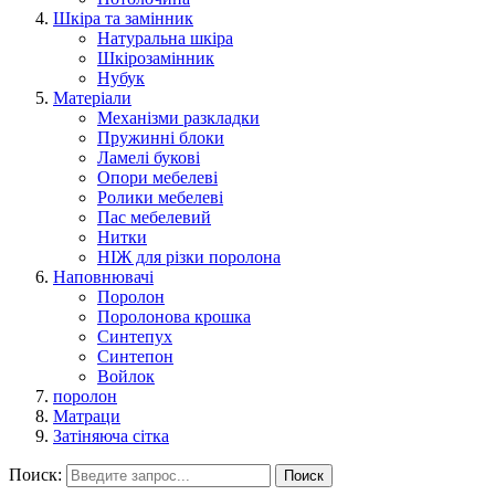
Шкіра та замінник
Натуральна шкіра
Шкірозамінник
Нубук
Матеріали
Механізми разкладки
Пружинні блоки
Ламелі букові
Опори мебелеві
Ролики мебелеві
Пас мебелевий
Нитки
НІЖ для різки поролона
Наповнювачі
Поролон
Поролонова крошка
Синтепух
Синтепон
Войлок
поролон
Матраци
Затіняюча сітка
Поиск:
Поиск