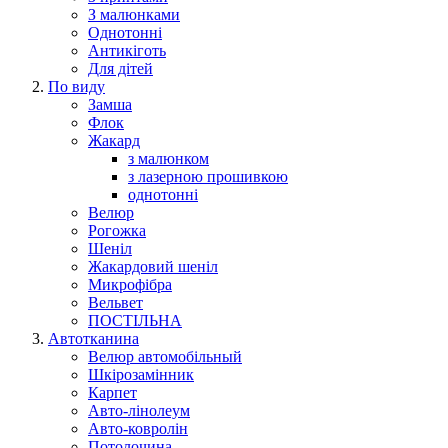
З малюнками
Однотонні
Антикіготь
Для дітей
По виду
Замша
Флок
Жакард
з малюнком
з лазерною прошивкою
однотонні
Велюр
Рогожка
Шеніл
Жакардовий шеніл
Микрофібра
Вельвет
ПОСТІЛЬНА
Автотканина
Велюр автомобільный
Шкірозамінник
Карпет
Авто-лінолеум
Авто-ковролін
Потолочина