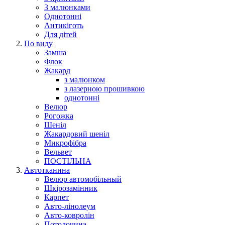
З малюнками
Однотонні
Антикіготь
Для дітей
По виду
Замша
Флок
Жакард
з малюнком
з лазерною прошивкою
однотонні
Велюр
Рогожка
Шеніл
Жакардовий шеніл
Микрофібра
Вельвет
ПОСТІЛЬНА
Автотканина
Велюр автомобільный
Шкірозамінник
Карпет
Авто-лінолеум
Авто-ковролін
Потолочина