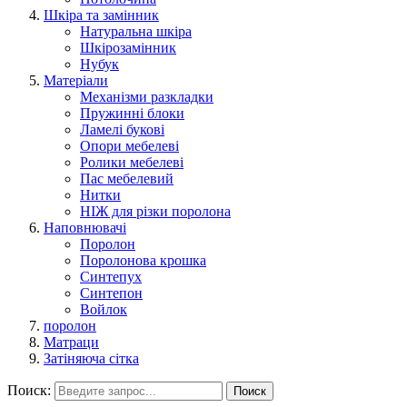
Шкіра та замінник
Натуральна шкіра
Шкірозамінник
Нубук
Матеріали
Механізми разкладки
Пружинні блоки
Ламелі букові
Опори мебелеві
Ролики мебелеві
Пас мебелевий
Нитки
НІЖ для різки поролона
Наповнювачі
Поролон
Поролонова крошка
Синтепух
Синтепон
Войлок
поролон
Матраци
Затіняюча сітка
Поиск:
Поиск