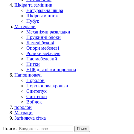
Шкіра та замінник
Натуральна шкіра
Шкірозамінник
Нубук
Матеріали
Механізми разкладки
Пружинні блоки
Ламелі букові
Опори мебелеві
Ролики мебелеві
Пас мебелевий
Нитки
НІЖ для різки поролона
Наповнювачі
Поролон
Поролонова крошка
Синтепух
Синтепон
Войлок
поролон
Матраци
Затіняюча сітка
Поиск:
Поиск