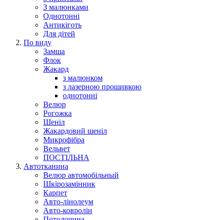
З малюнками
Однотонні
Антикіготь
Для дітей
По виду
Замша
Флок
Жакард
з малюнком
з лазерною прошивкою
однотонні
Велюр
Рогожка
Шеніл
Жакардовий шеніл
Микрофібра
Вельвет
ПОСТІЛЬНА
Автотканина
Велюр автомобільный
Шкірозамінник
Карпет
Авто-лінолеум
Авто-ковролін
Потолочина