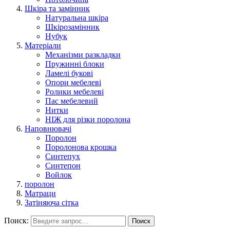
Шкіра та замінник
Натуральна шкіра
Шкірозамінник
Нубук
Матеріали
Механізми разкладки
Пружинні блоки
Ламелі букові
Опори мебелеві
Ролики мебелеві
Пас мебелевий
Нитки
НІЖ для різки поролона
Наповнювачі
Поролон
Поролонова крошка
Синтепух
Синтепон
Войлок
поролон
Матраци
Затіняюча сітка
Поиск:
Поиск