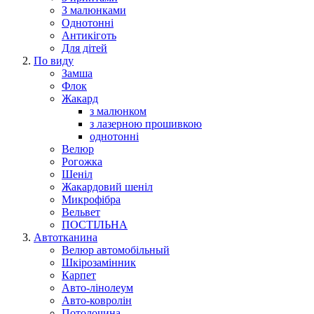
З малюнками
Однотонні
Антикіготь
Для дітей
По виду
Замша
Флок
Жакард
з малюнком
з лазерною прошивкою
однотонні
Велюр
Рогожка
Шеніл
Жакардовий шеніл
Микрофібра
Вельвет
ПОСТІЛЬНА
Автотканина
Велюр автомобільный
Шкірозамінник
Карпет
Авто-лінолеум
Авто-ковролін
Потолочина