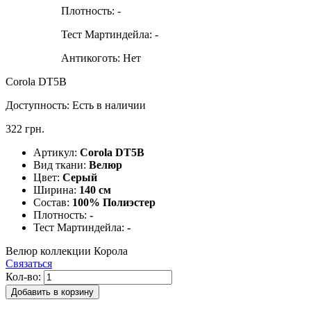
Плотность:
-
Тест Мартиндейла:
-
Антикоготь:
Нет
Corola DT5B
Доступность:
Есть в наличии
322 грн.
Артикул:
Corola DT5B
Вид ткани:
Велюр
Цвет:
Серый
Ширина:
140 см
Состав:
100% Полиэстер
Плотность:
-
Тест Мартиндейла:
-
Велюр коллекции Корола
Связаться
Кол-во:
Добавить в корзину