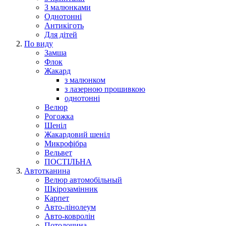
З малюнками
Однотонні
Антикіготь
Для дітей
По виду
Замша
Флок
Жакард
з малюнком
з лазерною прошивкою
однотонні
Велюр
Рогожка
Шеніл
Жакардовий шеніл
Микрофібра
Вельвет
ПОСТІЛЬНА
Автотканина
Велюр автомобільный
Шкірозамінник
Карпет
Авто-лінолеум
Авто-ковролін
Потолочина