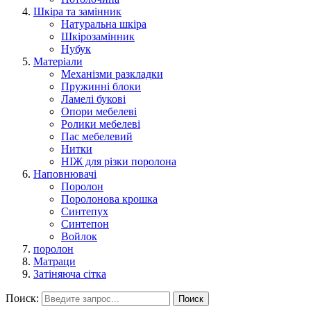
Шкіра та замінник
Натуральна шкіра
Шкірозамінник
Нубук
Матеріали
Механізми разкладки
Пружинні блоки
Ламелі букові
Опори мебелеві
Ролики мебелеві
Пас мебелевий
Нитки
НІЖ для різки поролона
Наповнювачі
Поролон
Поролонова крошка
Синтепух
Синтепон
Войлок
поролон
Матраци
Затіняюча сітка
Поиск:
Поиск