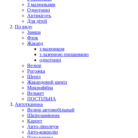
З малюнками
Однотонні
Антикіготь
Для дітей
По виду
Замша
Флок
Жакард
з малюнком
з лазерною прошивкою
однотонні
Велюр
Рогожка
Шеніл
Жакардовий шеніл
Микрофібра
Вельвет
ПОСТІЛЬНА
Автотканина
Велюр автомобільный
Шкірозамінник
Карпет
Авто-лінолеум
Авто-ковролін
Потолочина