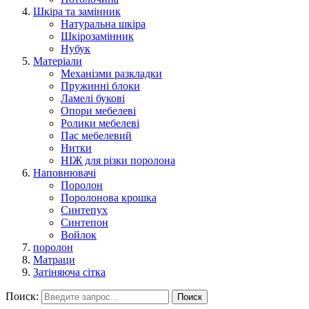
Шкіра та замінник
Натуральна шкіра
Шкірозамінник
Нубук
Матеріали
Механізми разкладки
Пружинні блоки
Ламелі букові
Опори мебелеві
Ролики мебелеві
Пас мебелевий
Нитки
НІЖ для різки поролона
Наповнювачі
Поролон
Поролонова крошка
Синтепух
Синтепон
Войлок
поролон
Матраци
Затіняюча сітка
Поиск:
Поиск