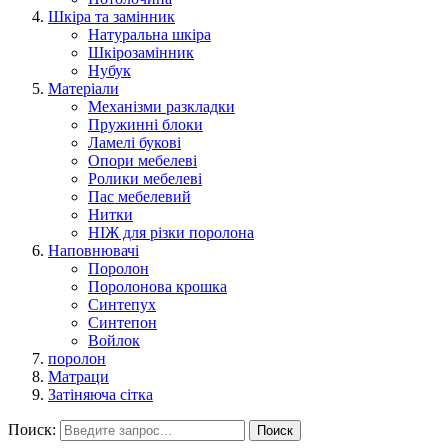
Шкіра та замінник
Натуральна шкіра
Шкірозамінник
Нубук
Матеріали
Механізми разкладки
Пружинні блоки
Ламелі букові
Опори мебелеві
Ролики мебелеві
Пас мебелевий
Нитки
НІЖ для різки поролона
Наповнювачі
Поролон
Поролонова крошка
Синтепух
Синтепон
Войлок
поролон
Матраци
Затіняюча сітка
Поиск:
Поиск