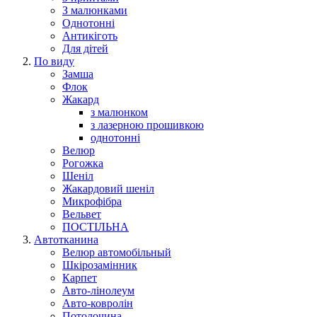
З малюнками
Однотонні
Антикіготь
Для дітей
По виду
Замша
Флок
Жакард
з малюнком
з лазерною прошивкою
однотонні
Велюр
Рогожка
Шеніл
Жакардовий шеніл
Микрофібра
Вельвет
ПОСТІЛЬНА
Автотканина
Велюр автомобільный
Шкірозамінник
Карпет
Авто-лінолеум
Авто-ковролін
Потолочина