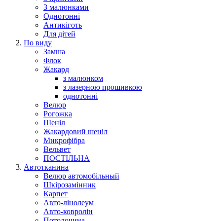
З малюнками
Однотонні
Антикіготь
Для дітей
По виду
Замша
Флок
Жакард
з малюнком
з лазерною прошивкою
однотонні
Велюр
Рогожка
Шеніл
Жакардовий шеніл
Микрофібра
Вельвет
ПОСТІЛЬНА
Автотканина
Велюр автомобільный
Шкірозамінник
Карпет
Авто-лінолеум
Авто-ковролін
Потолочина