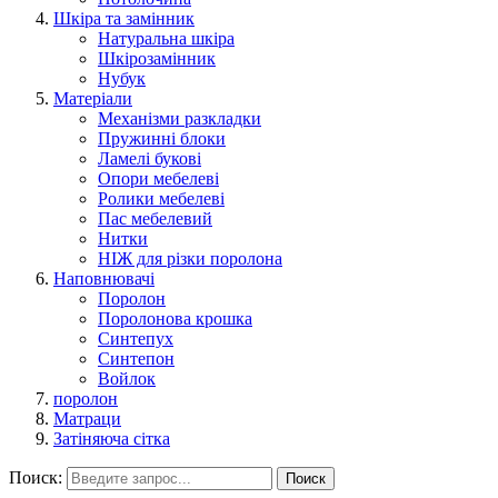
Шкіра та замінник
Натуральна шкіра
Шкірозамінник
Нубук
Матеріали
Механізми разкладки
Пружинні блоки
Ламелі букові
Опори мебелеві
Ролики мебелеві
Пас мебелевий
Нитки
НІЖ для різки поролона
Наповнювачі
Поролон
Поролонова крошка
Синтепух
Синтепон
Войлок
поролон
Матраци
Затіняюча сітка
Поиск:
Поиск