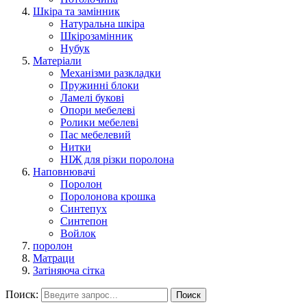
Шкіра та замінник
Натуральна шкіра
Шкірозамінник
Нубук
Матеріали
Механізми разкладки
Пружинні блоки
Ламелі букові
Опори мебелеві
Ролики мебелеві
Пас мебелевий
Нитки
НІЖ для різки поролона
Наповнювачі
Поролон
Поролонова крошка
Синтепух
Синтепон
Войлок
поролон
Матраци
Затіняюча сітка
Поиск:
Поиск