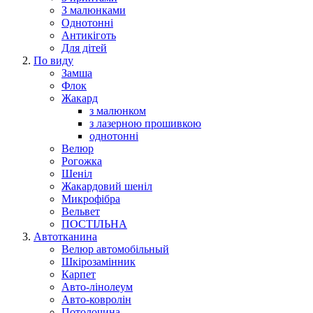
З малюнками
Однотонні
Антикіготь
Для дітей
По виду
Замша
Флок
Жакард
з малюнком
з лазерною прошивкою
однотонні
Велюр
Рогожка
Шеніл
Жакардовий шеніл
Микрофібра
Вельвет
ПОСТІЛЬНА
Автотканина
Велюр автомобільный
Шкірозамінник
Карпет
Авто-лінолеум
Авто-ковролін
Потолочина