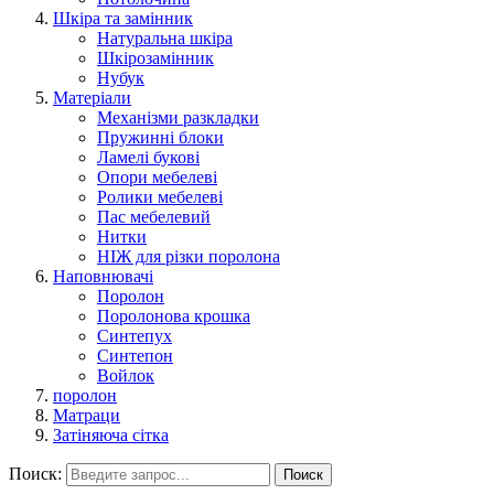
Шкіра та замінник
Натуральна шкіра
Шкірозамінник
Нубук
Матеріали
Механізми разкладки
Пружинні блоки
Ламелі букові
Опори мебелеві
Ролики мебелеві
Пас мебелевий
Нитки
НІЖ для різки поролона
Наповнювачі
Поролон
Поролонова крошка
Синтепух
Синтепон
Войлок
поролон
Матраци
Затіняюча сітка
Поиск:
Поиск