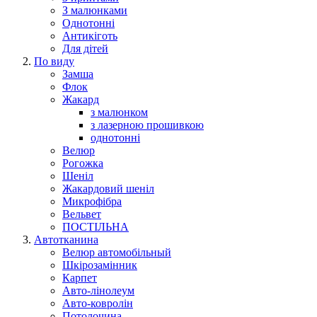
З малюнками
Однотонні
Антикіготь
Для дітей
По виду
Замша
Флок
Жакард
з малюнком
з лазерною прошивкою
однотонні
Велюр
Рогожка
Шеніл
Жакардовий шеніл
Микрофібра
Вельвет
ПОСТІЛЬНА
Автотканина
Велюр автомобільный
Шкірозамінник
Карпет
Авто-лінолеум
Авто-ковролін
Потолочина