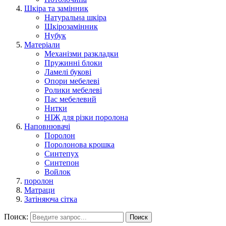
Шкіра та замінник
Натуральна шкіра
Шкірозамінник
Нубук
Матеріали
Механізми разкладки
Пружинні блоки
Ламелі букові
Опори мебелеві
Ролики мебелеві
Пас мебелевий
Нитки
НІЖ для різки поролона
Наповнювачі
Поролон
Поролонова крошка
Синтепух
Синтепон
Войлок
поролон
Матраци
Затіняюча сітка
Поиск:
Поиск