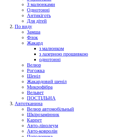
З малюнками
Однотонні
Антикіготь
Для дітей
По виду
Замша
Флок
Жакард
з малюнком
з лазерною прошивкою
однотонні
Велюр
Рогожка
Шеніл
Жакардовий шеніл
Микрофібра
Вельвет
ПОСТІЛЬНА
Автотканина
Велюр автомобільный
Шкірозамінник
Карпет
Авто-лінолеум
Авто-ковролін
Потолочина