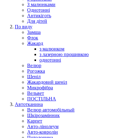
З малюнками
Однотонні
Антикіготь
Для дітей
По виду
Замша
Флок
Жакард
з малюнком
з лазерною прошивкою
однотонні
Велюр
Рогожка
Шеніл
Жакардовий шеніл
Микрофібра
Вельвет
ПОСТІЛЬНА
Автотканина
Велюр автомобільный
Шкірозамінник
Карпет
Авто-лінолеум
Авто-ковролін
Потолочина