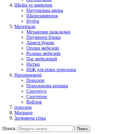
Шкіра та замінник
Натуральна шкіра
Шкірозамінник
Нубук
Матеріали
Механізми разкладки
Пружинні блоки
Ламелі букові
Опори мебелеві
Ролики мебелеві
Пас мебелевий
Нитки
НІЖ для різки поролона
Наповнювачі
Поролон
Поролонова крошка
Синтепух
Синтепон
Войлок
поролон
Матраци
Затіняюча сітка
Поиск:
Поиск