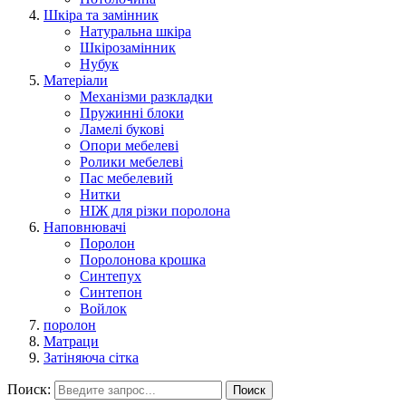
Шкіра та замінник
Натуральна шкіра
Шкірозамінник
Нубук
Матеріали
Механізми разкладки
Пружинні блоки
Ламелі букові
Опори мебелеві
Ролики мебелеві
Пас мебелевий
Нитки
НІЖ для різки поролона
Наповнювачі
Поролон
Поролонова крошка
Синтепух
Синтепон
Войлок
поролон
Матраци
Затіняюча сітка
Поиск:
Поиск