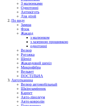
З малюнками
Однотонні
Антикіготь
Для дітей
По виду
Замша
Флок
Жакард
з малюнком
з лазерною прошивкою
однотонні
Велюр
Рогожка
Шеніл
Жакардовий шеніл
Микрофібра
Вельвет
ПОСТІЛЬНА
Автотканина
Велюр автомобільный
Шкірозамінник
Карпет
Авто-лінолеум
Авто-ковролін
Потолочина