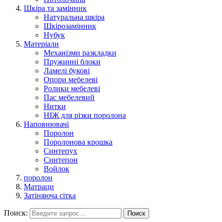
Шкіра та замінник
Натуральна шкіра
Шкірозамінник
Нубук
Матеріали
Механізми разкладки
Пружинні блоки
Ламелі букові
Опори мебелеві
Ролики мебелеві
Пас мебелевий
Нитки
НІЖ для різки поролона
Наповнювачі
Поролон
Поролонова крошка
Синтепух
Синтепон
Войлок
поролон
Матраци
Затіняюча сітка
Поиск:
Поиск