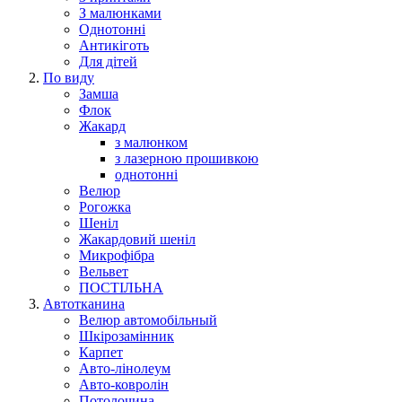
З малюнками
Однотонні
Антикіготь
Для дітей
По виду
Замша
Флок
Жакард
з малюнком
з лазерною прошивкою
однотонні
Велюр
Рогожка
Шеніл
Жакардовий шеніл
Микрофібра
Вельвет
ПОСТІЛЬНА
Автотканина
Велюр автомобільный
Шкірозамінник
Карпет
Авто-лінолеум
Авто-ковролін
Потолочина