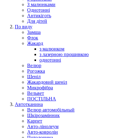
З малюнками
Однотонні
Антикіготь
Для дітей
По виду
Замша
Флок
Жакард
з малюнком
з лазерною прошивкою
однотонні
Велюр
Рогожка
Шеніл
Жакардовий шеніл
Микрофібра
Вельвет
ПОСТІЛЬНА
Автотканина
Велюр автомобільный
Шкірозамінник
Карпет
Авто-лінолеум
Авто-ковролін
Потолочина