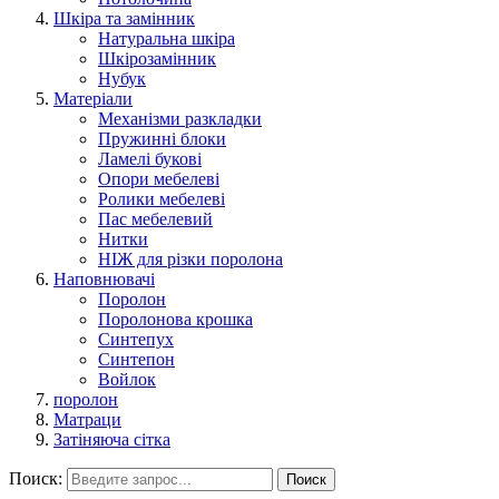
Шкіра та замінник
Натуральна шкіра
Шкірозамінник
Нубук
Матеріали
Механізми разкладки
Пружинні блоки
Ламелі букові
Опори мебелеві
Ролики мебелеві
Пас мебелевий
Нитки
НІЖ для різки поролона
Наповнювачі
Поролон
Поролонова крошка
Синтепух
Синтепон
Войлок
поролон
Матраци
Затіняюча сітка
Поиск:
Поиск