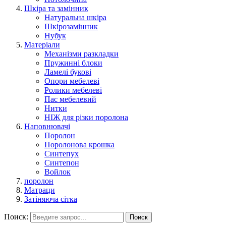
Шкіра та замінник
Натуральна шкіра
Шкірозамінник
Нубук
Матеріали
Механізми разкладки
Пружинні блоки
Ламелі букові
Опори мебелеві
Ролики мебелеві
Пас мебелевий
Нитки
НІЖ для різки поролона
Наповнювачі
Поролон
Поролонова крошка
Синтепух
Синтепон
Войлок
поролон
Матраци
Затіняюча сітка
Поиск:
Поиск