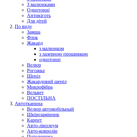
З малюнками
Однотонні
Антикіготь
Для дітей
По виду
Замша
Флок
Жакард
з малюнком
з лазерною прошивкою
однотонні
Велюр
Рогожка
Шеніл
Жакардовий шеніл
Микрофібра
Вельвет
ПОСТІЛЬНА
Автотканина
Велюр автомобільный
Шкірозамінник
Карпет
Авто-лінолеум
Авто-ковролін
Потолочина