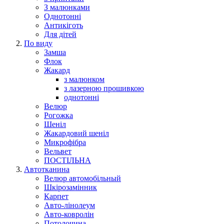
З малюнками
Однотонні
Антикіготь
Для дітей
По виду
Замша
Флок
Жакард
з малюнком
з лазерною прошивкою
однотонні
Велюр
Рогожка
Шеніл
Жакардовий шеніл
Микрофібра
Вельвет
ПОСТІЛЬНА
Автотканина
Велюр автомобільный
Шкірозамінник
Карпет
Авто-лінолеум
Авто-ковролін
Потолочина