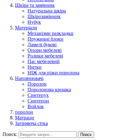
Шкіра та замінник
Натуральна шкіра
Шкірозамінник
Нубук
Матеріали
Механізми разкладки
Пружинні блоки
Ламелі букові
Опори мебелеві
Ролики мебелеві
Пас мебелевий
Нитки
НІЖ для різки поролона
Наповнювачі
Поролон
Поролонова крошка
Синтепух
Синтепон
Войлок
поролон
Матраци
Затіняюча сітка
Поиск:
Поиск