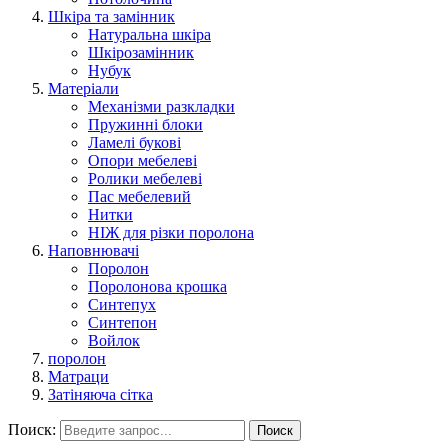
Шкіра та замінник
Натуральна шкіра
Шкірозамінник
Нубук
Матеріали
Механізми разкладки
Пружинні блоки
Ламелі букові
Опори мебелеві
Ролики мебелеві
Пас мебелевий
Нитки
НІЖ для різки поролона
Наповнювачі
Поролон
Поролонова крошка
Синтепух
Синтепон
Войлок
поролон
Матраци
Затіняюча сітка
Поиск:
Поиск