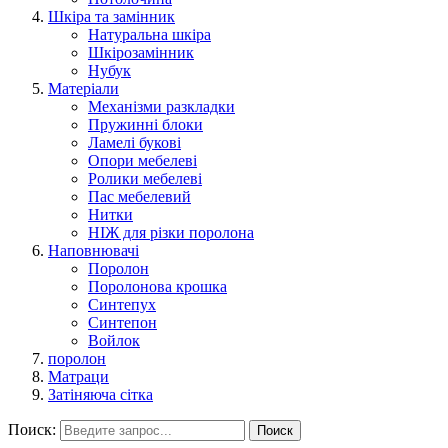
Шкіра та замінник
Натуральна шкіра
Шкірозамінник
Нубук
Матеріали
Механізми разкладки
Пружинні блоки
Ламелі букові
Опори мебелеві
Ролики мебелеві
Пас мебелевий
Нитки
НІЖ для різки поролона
Наповнювачі
Поролон
Поролонова крошка
Синтепух
Синтепон
Войлок
поролон
Матраци
Затіняюча сітка
Поиск:
Поиск