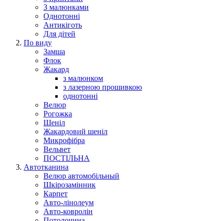
З малюнками
Однотонні
Антикіготь
Для дітей
По виду
Замша
Флок
Жакард
з малюнком
з лазерною прошивкою
однотонні
Велюр
Рогожка
Шеніл
Жакардовий шеніл
Микрофібра
Вельвет
ПОСТІЛЬНА
Автотканина
Велюр автомобільный
Шкірозамінник
Карпет
Авто-лінолеум
Авто-ковролін
Потолочина