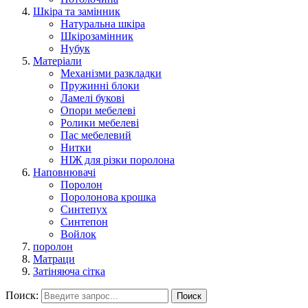
Шкіра та замінник
Натуральна шкіра
Шкірозамінник
Нубук
Матеріали
Механізми разкладки
Пружинні блоки
Ламелі букові
Опори мебелеві
Ролики мебелеві
Пас мебелевий
Нитки
НІЖ для різки поролона
Наповнювачі
Поролон
Поролонова крошка
Синтепух
Синтепон
Войлок
поролон
Матраци
Затіняюча сітка
Поиск:
Поиск