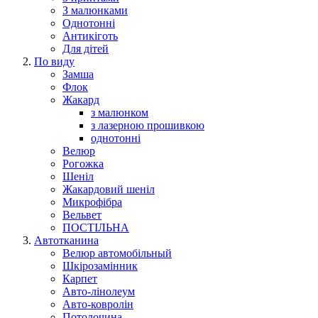
З малюнками
Однотонні
Антикіготь
Для дітей
По виду
Замша
Флок
Жакард
з малюнком
з лазерною прошивкою
однотонні
Велюр
Рогожка
Шеніл
Жакардовий шеніл
Микрофібра
Вельвет
ПОСТІЛЬНА
Автотканина
Велюр автомобільный
Шкірозамінник
Карпет
Авто-лінолеум
Авто-ковролін
Потолочина