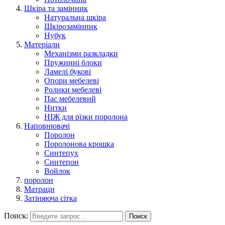
Шкіра та замінник
Натуральна шкіра
Шкірозамінник
Нубук
Матеріали
Механізми разкладки
Пружинні блоки
Ламелі букові
Опори мебелеві
Ролики мебелеві
Пас мебелевий
Нитки
НІЖ для різки поролона
Наповнювачі
Поролон
Поролонова крошка
Синтепух
Синтепон
Войлок
поролон
Матраци
Затіняюча сітка
Поиск:
Поиск