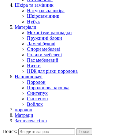
Шкіра та замінник
Натуральна шкіра
Шкірозамінник
Нубук
Матеріали
Механізми разкладки
Пружинні блоки
Ламелі букові
Опори мебелеві
Ролики мебелеві
Пас мебелевий
Нитки
НІЖ для різки поролона
Наповнювачі
Поролон
Поролонова крошка
Синтепух
Синтепон
Войлок
поролон
Матраци
Затіняюча сітка
Поиск:
Поиск