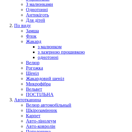
З малюнками
Однотонні
Антикіготь
Для дітей
По виду
Замша
Флок
Жакард
з малюнком
з лазерною прошивкою
однотонні
Велюр
Рогожка
Шеніл
Жакардовий шеніл
Микрофібра
Вельвет
ПОСТІЛЬНА
Автотканина
Велюр автомобільный
Шкірозамінник
Карпет
Авто-лінолеум
Авто-ковролін
Потолочина